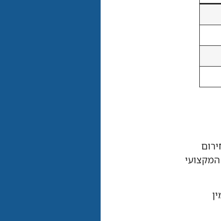
ירום
 המקצועי
ן