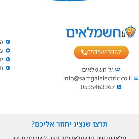
ה
עב
0535463367
יו
חש
גל חשמלאים
info@samgalelectric.co.il
0535463367
תרצו שנציג יחזור אליכם?
מלאו פרטים וחשמלאי מיד יהיה לשירותכם >>